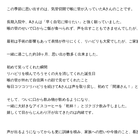
この季節に思い出すのは、気管切開で喉に管が入っていたAさんのことです。

長期入院中、Aさんは「早く自宅に帰りたい」と強く願っていました。

喉の管のせいで口からご飯が食べられず、声を出すこともできませんでしたが
最初は手術の影響もあって表情が作りにくく、リハビリも大変でしたが、ご家族
一緒に過ごした約10ヶ月、思い出が数多く出来ました。

初めて笑ってくれた瞬間

リハビリを積んでろうそくの火を消してくれた誕生日

喉の管が外れて自信満々の顔で見せてくれたこと

毎日コツコツリハビリを続けてAさんは声を取り戻し、初めて「間瀬さん！」と
そして、ついに口から飲み物が飲めるようになり、

一緒に大好きなアイスコーヒーを「乾杯！」とゴクゴク飲み干しました。

嬉しくて目からじんわり汗が出てきたのは内緒です。

声が出るようになってからも更に訓練を積み、家族への想いや今後のこと、看